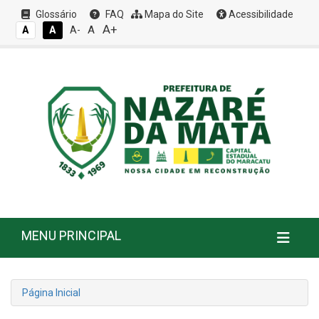
Glossário
FAQ
Mapa do Site
Acessibilidade
A+
A
A
A
A-
MENU PRINCIPAL
Página Inicial