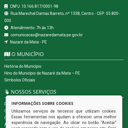
CNPJ: 10.166.817/0001-98
Rua Marechal Dantas Barreto, nº 1338, Centro - CEP: 55.800-
000
Atendimento: 7h às 13h
comunicacao@nazaredamata.pe.gov.br
Nazaré da Mata - PE
O MUNICÍPIO
História do Município
Hino do Município de Nazaré da Mata – PE
Símbolos Oficiais
NOSSOS SERVIÇOS
INFORMAÇÕES SOBRE COOKIES
Portal da Transparência
Carta de Serviços ao Usuário
Utilizamos serviços de terceiros que utilizam cookies.
Essas ferramentas nos ajudam a oferecer uma melhor
Ouvidoria Eletrônica
experiência de navegação. Ao clicar no botão “Aceitar”
Acesso a Informação (eSIC)