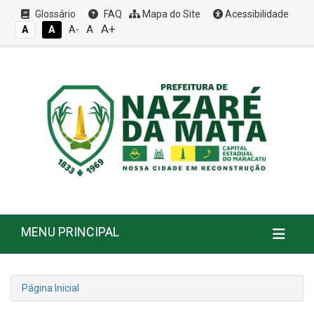
Glossário
FAQ
Mapa do Site
Acessibilidade
A+
A
A
A
A-
MENU PRINCIPAL
Página Inicial