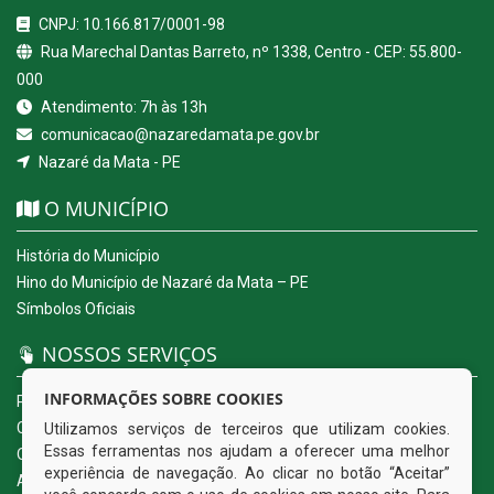
CNPJ: 10.166.817/0001-98
Rua Marechal Dantas Barreto, nº 1338, Centro - CEP: 55.800-
000
Atendimento: 7h às 13h
comunicacao@nazaredamata.pe.gov.br
Nazaré da Mata - PE
O MUNICÍPIO
História do Município
Hino do Município de Nazaré da Mata – PE
Símbolos Oficiais
NOSSOS SERVIÇOS
INFORMAÇÕES SOBRE COOKIES
Portal da Transparência
Carta de Serviços ao Usuário
Utilizamos serviços de terceiros que utilizam cookies.
Essas ferramentas nos ajudam a oferecer uma melhor
Ouvidoria Eletrônica
experiência de navegação. Ao clicar no botão “Aceitar”
Acesso a Informação (eSIC)