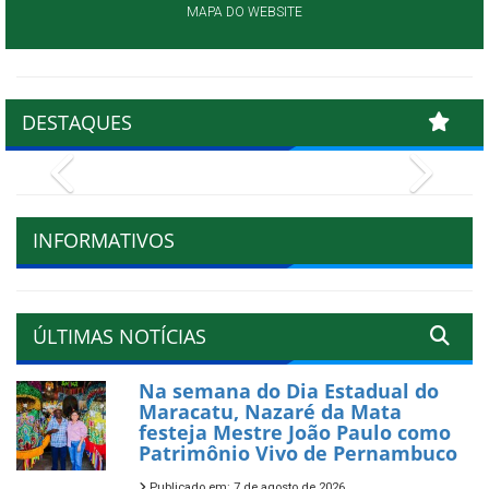
MAPA DO WEBSITE
DESTAQUES
Previous
Next
INFORMATIVOS
ÚLTIMAS NOTÍCIAS
Na semana do Dia Estadual do
Maracatu, Nazaré da Mata
festeja Mestre João Paulo como
Patrimônio Vivo de Pernambuco
Publicado em: 7 de agosto de 2026