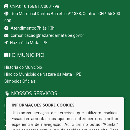
CNPJ: 10.166.817/0001-98
Rua Marechal Dantas Barreto, nº 1338, Centro - CEP: 55.800-
000
Atendimento: 7h às 13h
comunicacao@nazaredamata.pe.gov.br
Nazaré da Mata - PE
O MUNICÍPIO
História do Município
Hino do Município de Nazaré da Mata – PE
Símbolos Oficiais
NOSSOS SERVIÇOS
INFORMAÇÕES SOBRE COOKIES
Portal da Transparência
Carta de Serviços ao Usuário
Utilizamos serviços de terceiros que utilizam cookies.
Essas ferramentas nos ajudam a oferecer uma melhor
Ouvidoria Eletrônica
experiência de navegação. Ao clicar no botão “Aceitar”
Acesso a Informação (eSIC)