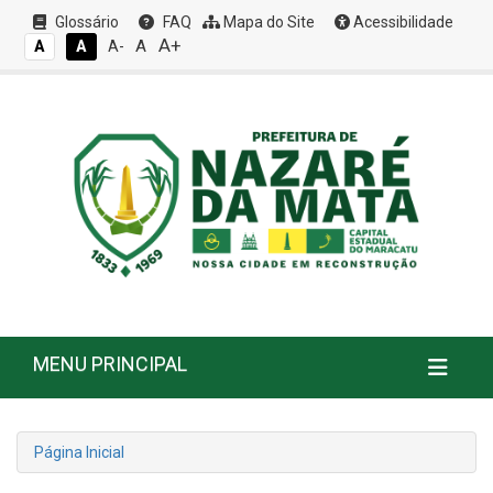
Glossário
FAQ
Mapa do Site
Acessibilidade
A+
A
A
A
A-
MENU PRINCIPAL
Página Inicial