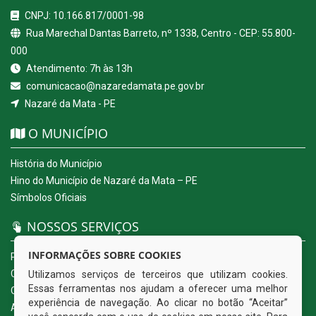
CNPJ: 10.166.817/0001-98
Rua Marechal Dantas Barreto, nº 1338, Centro - CEP: 55.800-
000
Atendimento: 7h às 13h
comunicacao@nazaredamata.pe.gov.br
Nazaré da Mata - PE
O MUNICÍPIO
História do Município
Hino do Município de Nazaré da Mata – PE
Símbolos Oficiais
NOSSOS SERVIÇOS
INFORMAÇÕES SOBRE COOKIES
Portal da Transparência
Carta de Serviços ao Usuário
Utilizamos serviços de terceiros que utilizam cookies.
Essas ferramentas nos ajudam a oferecer uma melhor
Ouvidoria Eletrônica
experiência de navegação. Ao clicar no botão “Aceitar”
Acesso a Informação (eSIC)