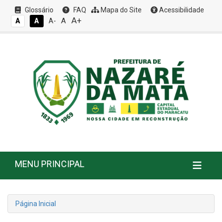
Glossário
FAQ
Mapa do Site
Acessibilidade
A+
A
A
A
A-
MENU PRINCIPAL
Página Inicial