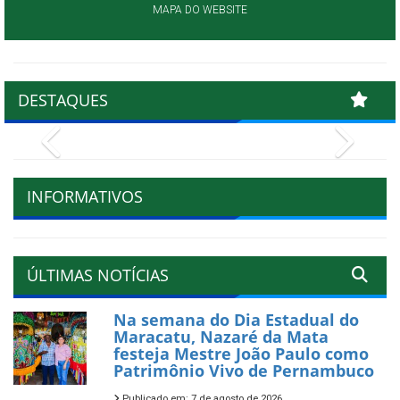
MAPA DO WEBSITE
DESTAQUES
Previous
Next
INFORMATIVOS
ÚLTIMAS NOTÍCIAS
Na semana do Dia Estadual do
Maracatu, Nazaré da Mata
festeja Mestre João Paulo como
Patrimônio Vivo de Pernambuco
Publicado em: 7 de agosto de 2026