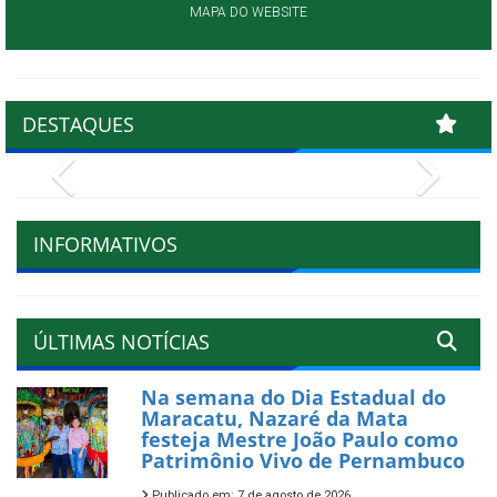
MAPA DO WEBSITE
DESTAQUES
Previous
Next
INFORMATIVOS
ÚLTIMAS NOTÍCIAS
Na semana do Dia Estadual do
Maracatu, Nazaré da Mata
festeja Mestre João Paulo como
Patrimônio Vivo de Pernambuco
Publicado em: 7 de agosto de 2026