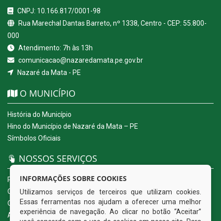
CNPJ: 10.166.817/0001-98
Rua Marechal Dantas Barreto, nº 1338, Centro - CEP: 55.800-
000
Atendimento: 7h às 13h
comunicacao@nazaredamata.pe.gov.br
Nazaré da Mata - PE
O MUNICÍPIO
História do Município
Hino do Município de Nazaré da Mata – PE
Símbolos Oficiais
NOSSOS SERVIÇOS
INFORMAÇÕES SOBRE COOKIES
Portal da Transparência
Carta de Serviços ao Usuário
Utilizamos serviços de terceiros que utilizam cookies.
Essas ferramentas nos ajudam a oferecer uma melhor
Ouvidoria Eletrônica
experiência de navegação. Ao clicar no botão “Aceitar”
Acesso a Informação (eSIC)