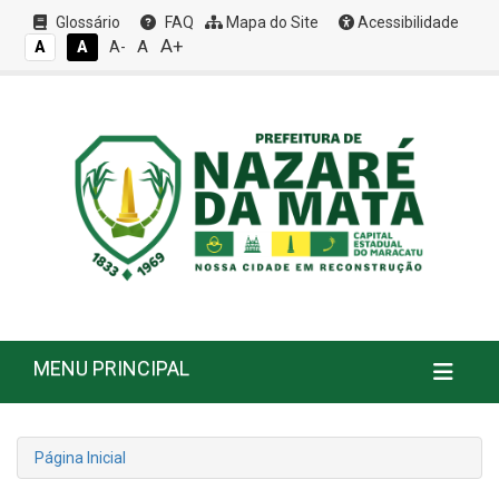
Glossário
FAQ
Mapa do Site
Acessibilidade
A+
A
A
A
A-
MENU PRINCIPAL
Página Inicial