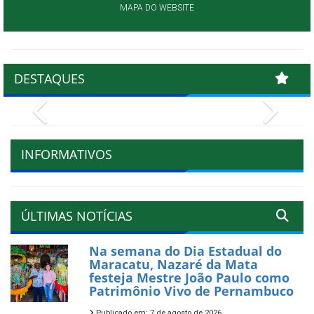
MAPA DO WEBSITE
DESTAQUES
Previous
Next
INFORMATIVOS
ÚLTIMAS NOTÍCIAS
Na semana do Dia Estadual do
Maracatu, Nazaré da Mata
festeja Mestre João Paulo como
Patrimônio Vivo de Pernambuco
Publicado em: 7 de agosto de 2026