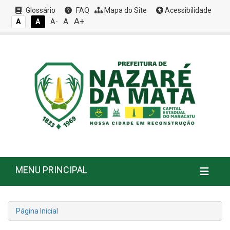
Glossário
FAQ
Mapa do Site
Acessibilidade
A+
A
A
A
A-
MENU PRINCIPAL
Página Inicial