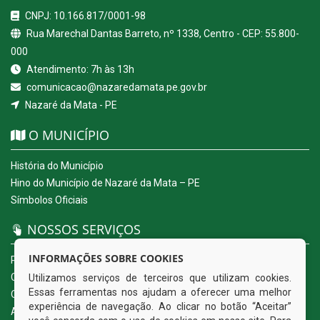
CNPJ: 10.166.817/0001-98
Rua Marechal Dantas Barreto, nº 1338, Centro - CEP: 55.800-
000
Atendimento: 7h às 13h
comunicacao@nazaredamata.pe.gov.br
Nazaré da Mata - PE
O MUNICÍPIO
História do Município
Hino do Município de Nazaré da Mata – PE
Símbolos Oficiais
NOSSOS SERVIÇOS
INFORMAÇÕES SOBRE COOKIES
Portal da Transparência
Carta de Serviços ao Usuário
Utilizamos serviços de terceiros que utilizam cookies.
Essas ferramentas nos ajudam a oferecer uma melhor
Ouvidoria Eletrônica
experiência de navegação. Ao clicar no botão “Aceitar”
Acesso a Informação (eSIC)