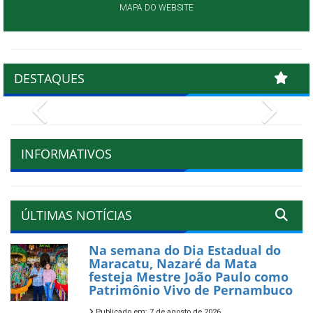
MAPA DO WEBSITE
DESTAQUES
Previous
Next
INFORMATIVOS
ÚLTIMAS NOTÍCIAS
Na semana do Dia Estadual do
Maracatu, Nazaré da Mata
festeja Mestre João Paulo como
Patrimônio Vivo de Pernambuco
Publicado em: 7 de agosto de 2026