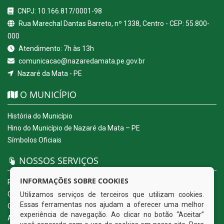
CNPJ: 10.166.817/0001-98
Rua Marechal Dantas Barreto, nº 1338, Centro - CEP: 55.800-
000
Atendimento: 7h às 13h
comunicacao@nazaredamata.pe.gov.br
Nazaré da Mata - PE
O MUNICÍPIO
História do Município
Hino do Município de Nazaré da Mata – PE
Símbolos Oficiais
NOSSOS SERVIÇOS
INFORMAÇÕES SOBRE COOKIES
Portal da Transparência
Carta de Serviços ao Usuário
Utilizamos serviços de terceiros que utilizam cookies.
Essas ferramentas nos ajudam a oferecer uma melhor
Ouvidoria Eletrônica
experiência de navegação. Ao clicar no botão “Aceitar”
Acesso a Informação (eSIC)