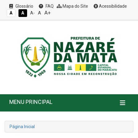
Glossário
FAQ
Mapa do Site
Acessibilidade
A+
A
A
A
A-
MENU PRINCIPAL
Página Inicial