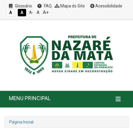
Glossário
FAQ
Mapa do Site
Acessibilidade
A+
A
A
A
A-
MENU PRINCIPAL
Página Inicial