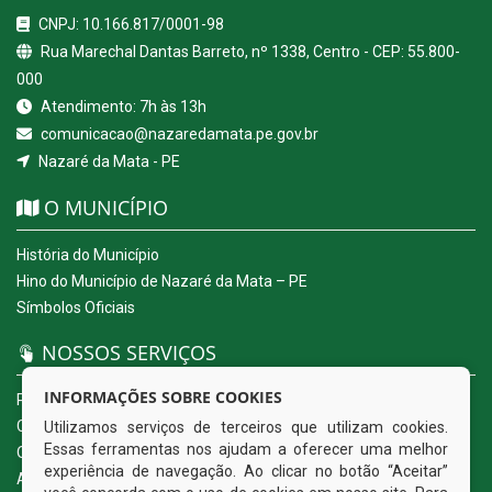
CNPJ: 10.166.817/0001-98
Rua Marechal Dantas Barreto, nº 1338, Centro - CEP: 55.800-
000
Atendimento: 7h às 13h
comunicacao@nazaredamata.pe.gov.br
Nazaré da Mata - PE
O MUNICÍPIO
História do Município
Hino do Município de Nazaré da Mata – PE
Símbolos Oficiais
NOSSOS SERVIÇOS
INFORMAÇÕES SOBRE COOKIES
Portal da Transparência
Carta de Serviços ao Usuário
Utilizamos serviços de terceiros que utilizam cookies.
Essas ferramentas nos ajudam a oferecer uma melhor
Ouvidoria Eletrônica
experiência de navegação. Ao clicar no botão “Aceitar”
Acesso a Informação (eSIC)