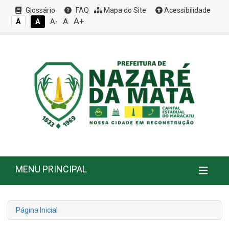
Glossário
FAQ
Mapa do Site
Acessibilidade
A+
A
A
A
A-
MENU PRINCIPAL
Página Inicial