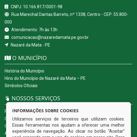
CNPJ: 10.166.817/0001-98
Rua Marechal Dantas Barreto, nº 1338, Centro - CEP: 55.800-
000
Atendimento: 7h às 13h
comunicacao@nazaredamata.pe.gov.br
Nazaré da Mata - PE
O MUNICÍPIO
História do Município
Hino do Município de Nazaré da Mata – PE
Símbolos Oficiais
NOSSOS SERVIÇOS
INFORMAÇÕES SOBRE COOKIES
Portal da Transparência
Carta de Serviços ao Usuário
Utilizamos serviços de terceiros que utilizam cookies.
Essas ferramentas nos ajudam a oferecer uma melhor
Ouvidoria Eletrônica
experiência de navegação. Ao clicar no botão “Aceitar”
Acesso a Informação (eSIC)