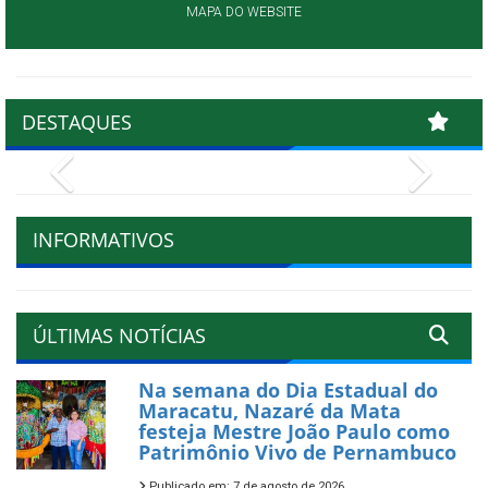
MAPA DO WEBSITE
DESTAQUES
Previous
Next
INFORMATIVOS
ÚLTIMAS NOTÍCIAS
Na semana do Dia Estadual do
Maracatu, Nazaré da Mata
festeja Mestre João Paulo como
Patrimônio Vivo de Pernambuco
Publicado em: 7 de agosto de 2026