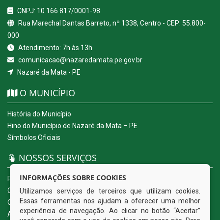
CNPJ: 10.166.817/0001-98
Rua Marechal Dantas Barreto, nº 1338, Centro - CEP: 55.800-
000
Atendimento: 7h às 13h
comunicacao@nazaredamata.pe.gov.br
Nazaré da Mata - PE
O MUNICÍPIO
História do Município
Hino do Município de Nazaré da Mata – PE
Símbolos Oficiais
NOSSOS SERVIÇOS
INFORMAÇÕES SOBRE COOKIES
Portal da Transparência
Carta de Serviços ao Usuário
Utilizamos serviços de terceiros que utilizam cookies.
Essas ferramentas nos ajudam a oferecer uma melhor
Ouvidoria Eletrônica
experiência de navegação. Ao clicar no botão “Aceitar”
Acesso a Informação (eSIC)