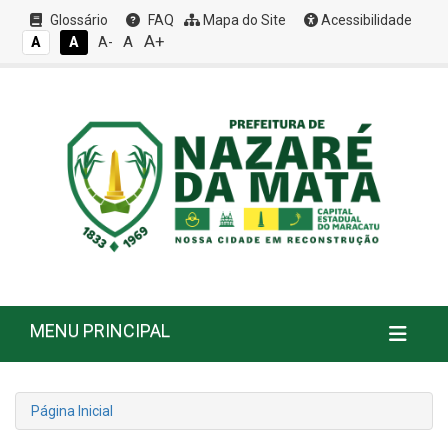
Glossário
FAQ
Mapa do Site
Acessibilidade
A+
A
A
A
A-
MENU PRINCIPAL
Página Inicial