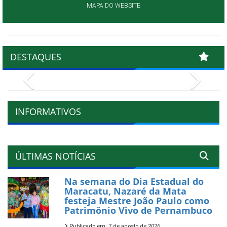
MAPA DO WEBSITE
DESTAQUES
Previous
Next
INFORMATIVOS
ÚLTIMAS NOTÍCIAS
Na semana do Dia Estadual do
Maracatu, Nazaré da Mata
festeja Mestre João Paulo como
Patrimônio Vivo de Pernambuco
Publicado em: 7 de agosto de 2026