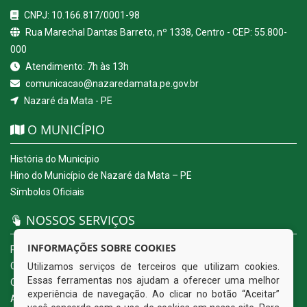
CNPJ: 10.166.817/0001-98
Rua Marechal Dantas Barreto, nº 1338, Centro - CEP: 55.800-
000
Atendimento: 7h às 13h
comunicacao@nazaredamata.pe.gov.br
Nazaré da Mata - PE
O MUNICÍPIO
História do Município
Hino do Município de Nazaré da Mata – PE
Símbolos Oficiais
NOSSOS SERVIÇOS
INFORMAÇÕES SOBRE COOKIES
Portal da Transparência
Carta de Serviços ao Usuário
Utilizamos serviços de terceiros que utilizam cookies.
Essas ferramentas nos ajudam a oferecer uma melhor
Ouvidoria Eletrônica
experiência de navegação. Ao clicar no botão “Aceitar”
Acesso a Informação (eSIC)