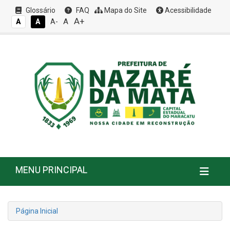
Glossário
FAQ
Mapa do Site
Acessibilidade
A+
A
A
A
A-
MENU PRINCIPAL
Página Inicial