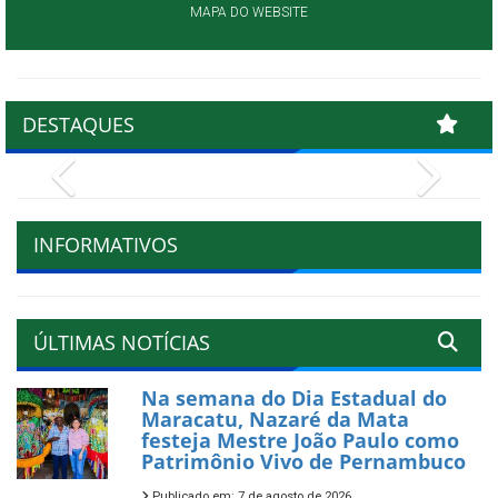
MAPA DO WEBSITE
DESTAQUES
Previous
Next
INFORMATIVOS
ÚLTIMAS NOTÍCIAS
Na semana do Dia Estadual do
Maracatu, Nazaré da Mata
festeja Mestre João Paulo como
Patrimônio Vivo de Pernambuco
Publicado em: 7 de agosto de 2026