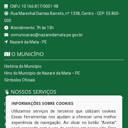
CNPJ: 10.166.817/0001-98
Rua Marechal Dantas Barreto, nº 1338, Centro - CEP: 55.800-
000
Atendimento: 7h às 13h
comunicacao@nazaredamata.pe.gov.br
Nazaré da Mata - PE
O MUNICÍPIO
História do Município
Hino do Município de Nazaré da Mata – PE
Símbolos Oficiais
NOSSOS SERVIÇOS
INFORMAÇÕES SOBRE COOKIES
Portal da Transparência
Carta de Serviços ao Usuário
Utilizamos serviços de terceiros que utilizam cookies.
Essas ferramentas nos ajudam a oferecer uma melhor
Ouvidoria Eletrônica
experiência de navegação. Ao clicar no botão “Aceitar”
Acesso a Informação (eSIC)