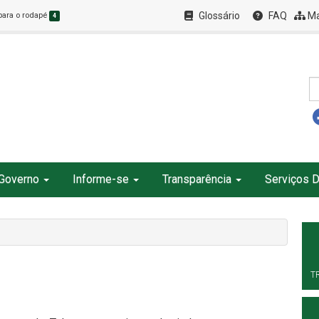
Glossário
FAQ
Ma
 para o rodapé
4
Governo
Informe-se
Transparência
Serviços D
T