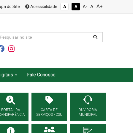
A+
A
pa do Site
Acessibilidade
A
A
A-
igitais
Fale Conosco
PORTAL DA
CARTA DE
OUVIDORIA
RANSPARÊNCIA
SERVIÇOS - CSU
MUNICIPAL