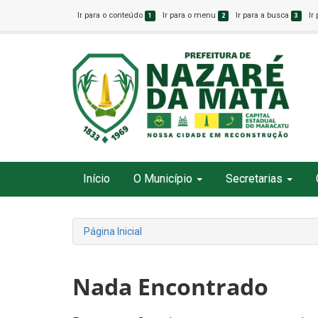
Ir para o conteúdo
Ir para o menu
Ir para a busca
Ir
1
2
3
Início
O Município
Secretarias
Página Inicial
Nada Encontrado