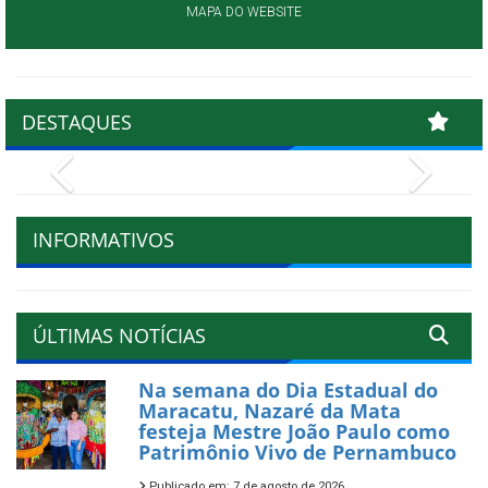
MAPA DO WEBSITE
DESTAQUES
Previous
Next
INFORMATIVOS
ÚLTIMAS NOTÍCIAS
Na semana do Dia Estadual do
Maracatu, Nazaré da Mata
festeja Mestre João Paulo como
Patrimônio Vivo de Pernambuco
Publicado em: 7 de agosto de 2026