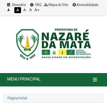
Glossário
FAQ
Mapa do Site
Acessibilidade
A+
A
A
A
A-
MENU PRINCIPAL
Página Inicial