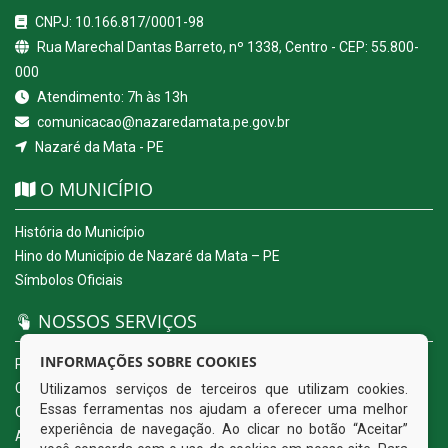
CNPJ: 10.166.817/0001-98
Rua Marechal Dantas Barreto, nº 1338, Centro - CEP: 55.800-
000
Atendimento: 7h às 13h
comunicacao@nazaredamata.pe.gov.br
Nazaré da Mata - PE
O MUNICÍPIO
História do Município
Hino do Município de Nazaré da Mata – PE
Símbolos Oficiais
NOSSOS SERVIÇOS
INFORMAÇÕES SOBRE COOKIES
Portal da Transparência
Carta de Serviços ao Usuário
Utilizamos serviços de terceiros que utilizam cookies.
Essas ferramentas nos ajudam a oferecer uma melhor
Ouvidoria Eletrônica
experiência de navegação. Ao clicar no botão “Aceitar”
Acesso a Informação (eSIC)