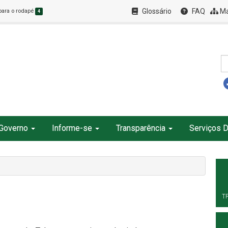
Glossário
FAQ
Ma
 para o rodapé
4
Governo
Informe-se
Transparência
Serviços D
T