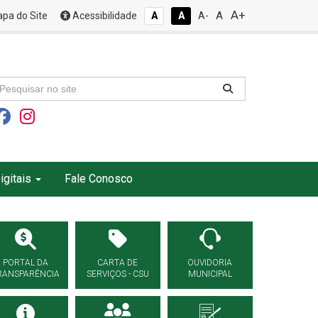
A+
A
pa do Site
Acessibilidade
A
A
A-
igitais
Fale Conosco
PORTAL DA
CARTA DE
OUVIDORIA
RANSPARÊNCIA
SERVIÇOS - CSU
MUNICIPAL