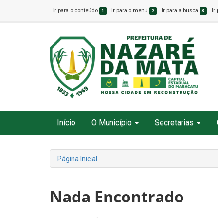
Ir para o conteúdo
Ir para o menu
Ir para a busca
Ir
1
2
3
Início
O Município
Secretarias
Página Inicial
Nada Encontrado