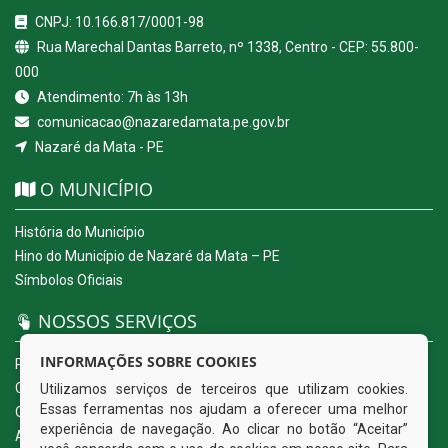
CNPJ: 10.166.817/0001-98
Rua Marechal Dantas Barreto, nº 1338, Centro - CEP: 55.800-
000
Atendimento: 7h às 13h
comunicacao@nazaredamata.pe.gov.br
Nazaré da Mata - PE
O MUNICÍPIO
História do Município
Hino do Município de Nazaré da Mata – PE
Símbolos Oficiais
NOSSOS SERVIÇOS
INFORMAÇÕES SOBRE COOKIES
Portal da Transparência
Carta de Serviços ao Usuário
Utilizamos serviços de terceiros que utilizam cookies.
Essas ferramentas nos ajudam a oferecer uma melhor
Ouvidoria Eletrônica
experiência de navegação. Ao clicar no botão “Aceitar”
Acesso a Informação (eSIC)