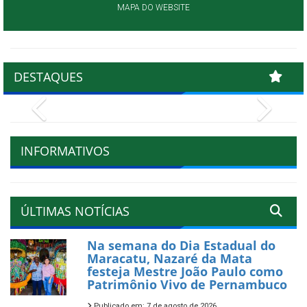
MAPA DO WEBSITE
DESTAQUES
Previous
Next
INFORMATIVOS
ÚLTIMAS NOTÍCIAS
Na semana do Dia Estadual do
Maracatu, Nazaré da Mata
festeja Mestre João Paulo como
Patrimônio Vivo de Pernambuco
Publicado em: 7 de agosto de 2026