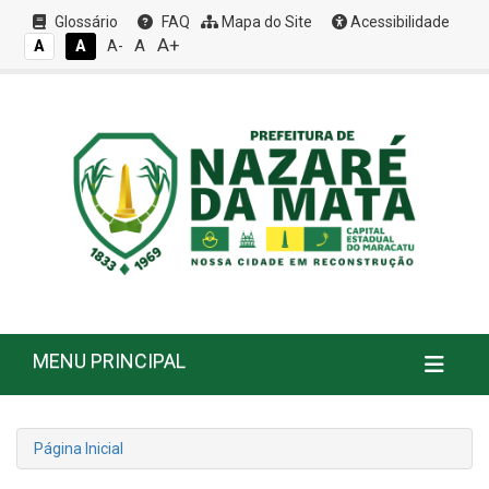
Glossário
FAQ
Mapa do Site
Acessibilidade
A+
A
A
A
A-
MENU PRINCIPAL
Página Inicial