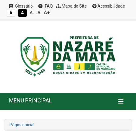
Glossário
FAQ
Mapa do Site
Acessibilidade
A+
A
A
A
A-
MENU PRINCIPAL
Página Inicial