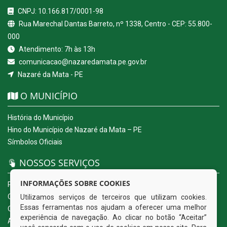
CNPJ: 10.166.817/0001-98
Rua Marechal Dantas Barreto, nº 1338, Centro - CEP: 55.800-
000
Atendimento: 7h às 13h
comunicacao@nazaredamata.pe.gov.br
Nazaré da Mata - PE
O MUNICÍPIO
História do Município
Hino do Município de Nazaré da Mata – PE
Símbolos Oficiais
NOSSOS SERVIÇOS
INFORMAÇÕES SOBRE COOKIES
Portal da Transparência
Carta de Serviços ao Usuário
Utilizamos serviços de terceiros que utilizam cookies.
Essas ferramentas nos ajudam a oferecer uma melhor
Ouvidoria Eletrônica
experiência de navegação. Ao clicar no botão “Aceitar”
Acesso a Informação (eSIC)