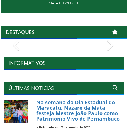
MAPA DO WEBSITE
DESTAQUES
Previous
Next
INFORMATIVOS
ÚLTIMAS NOTÍCIAS
Na semana do Dia Estadual do
Maracatu, Nazaré da Mata
festeja Mestre João Paulo como
Patrimônio Vivo de Pernambuco
Publicado em: 7 de agosto de 2026