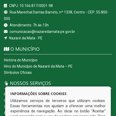
CNPJ: 10.166.817/0001-98
Rua Marechal Dantas Barreto, nº 1338, Centro - CEP: 55.800-
000
Atendimento: 7h às 13h
comunicacao@nazaredamata.pe.gov.br
Nazaré da Mata - PE
O MUNICÍPIO
História do Município
Hino do Município de Nazaré da Mata – PE
Símbolos Oficiais
NOSSOS SERVIÇOS
INFORMAÇÕES SOBRE COOKIES
Portal da Transparência
Carta de Serviços ao Usuário
Utilizamos serviços de terceiros que utilizam cookies.
Essas ferramentas nos ajudam a oferecer uma melhor
Ouvidoria Eletrônica
experiência de navegação. Ao clicar no botão “Aceitar”
Acesso a Informação (eSIC)