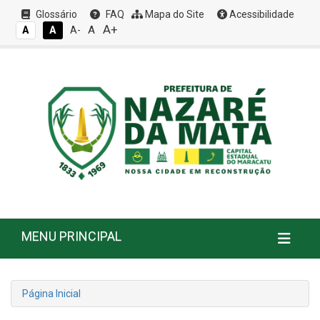
Glossário
FAQ
Mapa do Site
Acessibilidade
A+
A
A
A
A-
MENU PRINCIPAL
Página Inicial