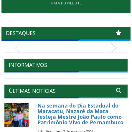
MAPA DO WEBSITE
DESTAQUES
Previous
Next
INFORMATIVOS
ÚLTIMAS NOTÍCIAS
Na semana do Dia Estadual do
Maracatu, Nazaré da Mata
festeja Mestre João Paulo como
Patrimônio Vivo de Pernambuco
Publicado em: 7 de agosto de 2026