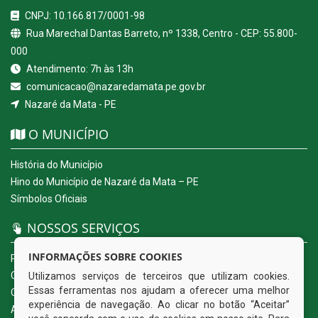
CNPJ: 10.166.817/0001-98
Rua Marechal Dantas Barreto, nº 1338, Centro - CEP: 55.800-
000
Atendimento: 7h às 13h
comunicacao@nazaredamata.pe.gov.br
Nazaré da Mata - PE
O MUNICÍPIO
História do Município
Hino do Município de Nazaré da Mata – PE
Símbolos Oficiais
NOSSOS SERVIÇOS
INFORMAÇÕES SOBRE COOKIES
Portal da Transparência
Carta de Serviços ao Usuário
Utilizamos serviços de terceiros que utilizam cookies.
Essas ferramentas nos ajudam a oferecer uma melhor
Ouvidoria Eletrônica
experiência de navegação. Ao clicar no botão “Aceitar”
Acesso a Informação (eSIC)