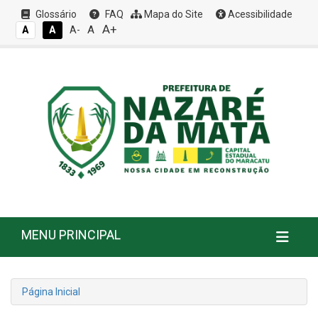
Glossário
FAQ
Mapa do Site
Acessibilidade
A+
A
A
A
A-
MENU PRINCIPAL
Página Inicial