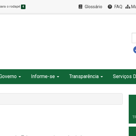
Glossário
FAQ
Ma
 para o rodapé
4
Governo
Informe-se
Transparência
Serviços D
T