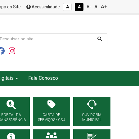
A+
A
pa do Site
Acessibilidade
A
A
A-
igitais
Fale Conosco
PORTAL DA
CARTA DE
OUVIDORIA
RANSPARÊNCIA
SERVIÇOS - CSU
MUNICIPAL