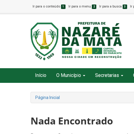
Ir para o conteúdo
Ir para o menu
Ir para a busca
Ir
1
2
3
Início
O Município
Secretarias
Página Inicial
Nada Encontrado