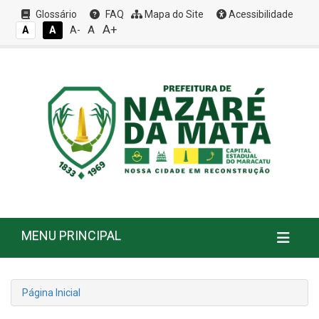
Glossário
FAQ
Mapa do Site
Acessibilidade
A+
A
A
A
A-
MENU PRINCIPAL
Página Inicial