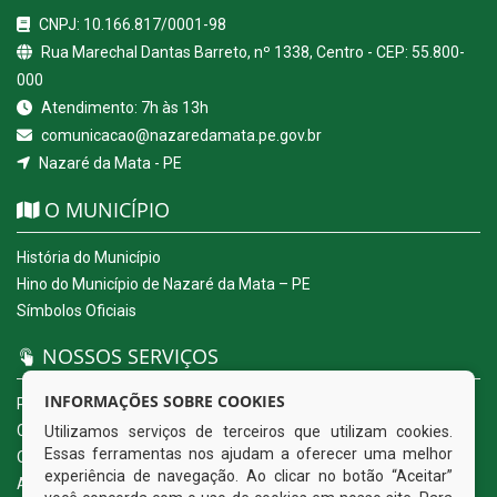
CNPJ: 10.166.817/0001-98
Rua Marechal Dantas Barreto, nº 1338, Centro - CEP: 55.800-
000
Atendimento: 7h às 13h
comunicacao@nazaredamata.pe.gov.br
Nazaré da Mata - PE
O MUNICÍPIO
História do Município
Hino do Município de Nazaré da Mata – PE
Símbolos Oficiais
NOSSOS SERVIÇOS
INFORMAÇÕES SOBRE COOKIES
Portal da Transparência
Carta de Serviços ao Usuário
Utilizamos serviços de terceiros que utilizam cookies.
Essas ferramentas nos ajudam a oferecer uma melhor
Ouvidoria Eletrônica
experiência de navegação. Ao clicar no botão “Aceitar”
Acesso a Informação (eSIC)