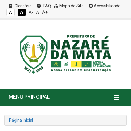
Glossário
FAQ
Mapa do Site
Acessibilidade
A+
A
A
A
A-
MENU PRINCIPAL
Página Inicial