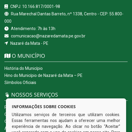
CNPJ: 10.166.817/0001-98
Rua Marechal Dantas Barreto, nº 1338, Centro - CEP: 55.800-
000
Atendimento: 7h às 13h
comunicacao@nazaredamata.pe.gov.br
Nazaré da Mata - PE
O MUNICÍPIO
História do Município
Hino do Município de Nazaré da Mata – PE
Símbolos Oficiais
NOSSOS SERVIÇOS
INFORMAÇÕES SOBRE COOKIES
Portal da Transparência
Carta de Serviços ao Usuário
Utilizamos serviços de terceiros que utilizam cookies.
Essas ferramentas nos ajudam a oferecer uma melhor
Ouvidoria Eletrônica
experiência de navegação. Ao clicar no botão “Aceitar”
Acesso a Informação (eSIC)