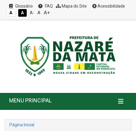
Glossário
FAQ
Mapa do Site
Acessibilidade
A+
A
A
A
A-
MENU PRINCIPAL
Página Inicial