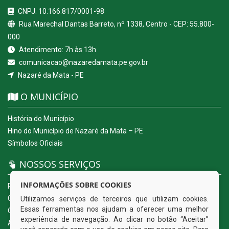
CNPJ: 10.166.817/0001-98
Rua Marechal Dantas Barreto, nº 1338, Centro - CEP: 55.800-
000
Atendimento: 7h às 13h
comunicacao@nazaredamata.pe.gov.br
Nazaré da Mata - PE
O MUNICÍPIO
História do Município
Hino do Município de Nazaré da Mata – PE
Símbolos Oficiais
NOSSOS SERVIÇOS
INFORMAÇÕES SOBRE COOKIES
Portal da Transparência
Carta de Serviços ao Usuário
Utilizamos serviços de terceiros que utilizam cookies.
Essas ferramentas nos ajudam a oferecer uma melhor
Ouvidoria Eletrônica
experiência de navegação. Ao clicar no botão “Aceitar”
Acesso a Informação (eSIC)