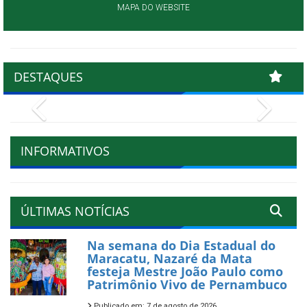
MAPA DO WEBSITE
DESTAQUES
Previous
Next
INFORMATIVOS
ÚLTIMAS NOTÍCIAS
Na semana do Dia Estadual do
Maracatu, Nazaré da Mata
festeja Mestre João Paulo como
Patrimônio Vivo de Pernambuco
Publicado em: 7 de agosto de 2026