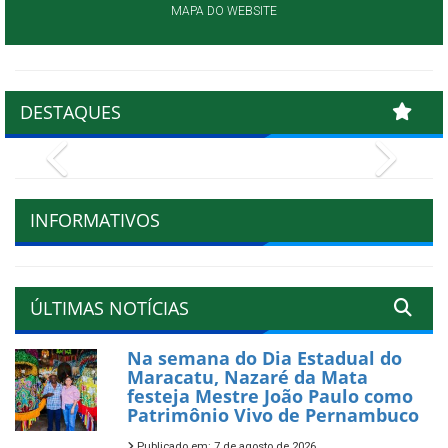
MAPA DO WEBSITE
DESTAQUES
Previous
Next
INFORMATIVOS
ÚLTIMAS NOTÍCIAS
Na semana do Dia Estadual do
Maracatu, Nazaré da Mata
festeja Mestre João Paulo como
Patrimônio Vivo de Pernambuco
Publicado em: 7 de agosto de 2026