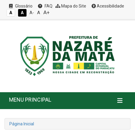
Glossário
FAQ
Mapa do Site
Acessibilidade
A+
A
A
A
A-
MENU PRINCIPAL
Página Inicial