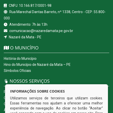
CNPJ: 10.166.817/0001-98
Rua Marechal Dantas Barreto, nº 1338, Centro - CEP: 55.800-
000
Atendimento: 7h às 13h
comunicacao@nazaredamata.pe.gov.br
Nazaré da Mata - PE
O MUNICÍPIO
História do Município
Hino do Município de Nazaré da Mata – PE
Símbolos Oficiais
NOSSOS SERVIÇOS
INFORMAÇÕES SOBRE COOKIES
Portal da Transparência
Carta de Serviços ao Usuário
Utilizamos serviços de terceiros que utilizam cookies.
Essas ferramentas nos ajudam a oferecer uma melhor
Ouvidoria Eletrônica
experiência de navegação. Ao clicar no botão “Aceitar”
Acesso a Informação (eSIC)