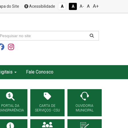
A+
A
pa do Site
Acessibilidade
A
A
A-
igitais
Fale Conosco
PORTAL DA
CARTA DE
OUVIDORIA
RANSPARÊNCIA
SERVIÇOS - CSU
MUNICIPAL