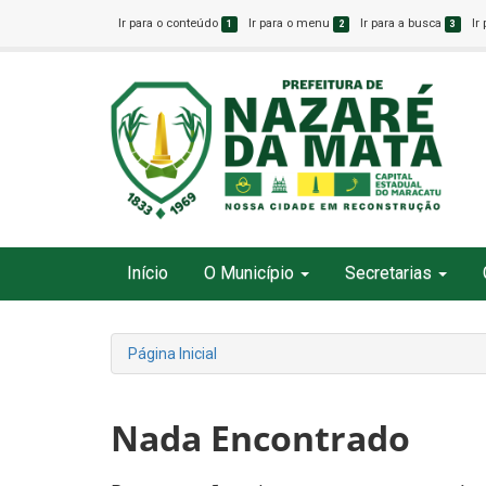
Ir para o conteúdo
Ir para o menu
Ir para a busca
Ir
1
2
3
Início
O Município
Secretarias
Página Inicial
Nada Encontrado