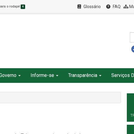
Glossário
FAQ
Ma
 para o rodapé
4
Governo
Informe-se
Transparência
Serviços D
T