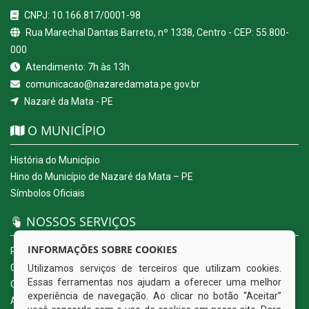
CNPJ: 10.166.817/0001-98
Rua Marechal Dantas Barreto, nº 1338, Centro - CEP: 55.800-
000
Atendimento: 7h às 13h
comunicacao@nazaredamata.pe.gov.br
Nazaré da Mata - PE
O MUNICÍPIO
História do Município
Hino do Município de Nazaré da Mata – PE
Símbolos Oficiais
NOSSOS SERVIÇOS
INFORMAÇÕES SOBRE COOKIES
Portal da Transparência
Carta de Serviços ao Usuário
Utilizamos serviços de terceiros que utilizam cookies.
Essas ferramentas nos ajudam a oferecer uma melhor
Ouvidoria Eletrônica
experiência de navegação. Ao clicar no botão “Aceitar”
Acesso a Informação (eSIC)