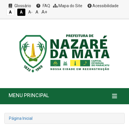
Glossário
FAQ
Mapa do Site
Acessibilidade
A+
A
A
A
A-
MENU PRINCIPAL
Página Inicial