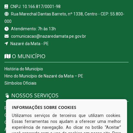
CNPJ: 10.166.817/0001-98
Rua Marechal Dantas Barreto, nº 1338, Centro - CEP: 55.800-
000
Atendimento: 7h às 13h
comunicacao@nazaredamata.pe.gov.br
Nazaré da Mata - PE
O MUNICÍPIO
História do Município
Hino do Município de Nazaré da Mata – PE
Símbolos Oficiais
NOSSOS SERVIÇOS
INFORMAÇÕES SOBRE COOKIES
Portal da Transparência
Carta de Serviços ao Usuário
Utilizamos serviços de terceiros que utilizam cookies.
Essas ferramentas nos ajudam a oferecer uma melhor
Ouvidoria Eletrônica
experiência de navegação. Ao clicar no botão “Aceitar”
Acesso a Informação (eSIC)