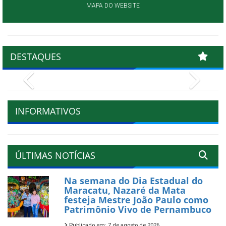
MAPA DO WEBSITE
DESTAQUES
Previous
Next
INFORMATIVOS
ÚLTIMAS NOTÍCIAS
Na semana do Dia Estadual do
Maracatu, Nazaré da Mata
festeja Mestre João Paulo como
Patrimônio Vivo de Pernambuco
Publicado em: 7 de agosto de 2026