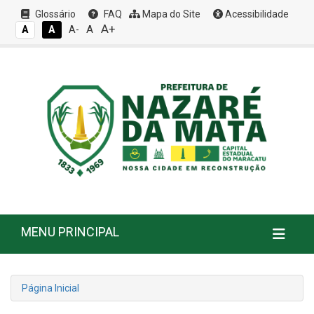
Glossário
FAQ
Mapa do Site
Acessibilidade
A+
A
A
A
A-
MENU PRINCIPAL
Página Inicial