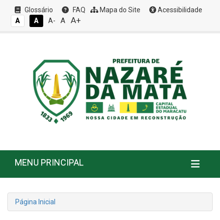
Glossário
FAQ
Mapa do Site
Acessibilidade
A+
A
A
A
A-
MENU PRINCIPAL
Página Inicial