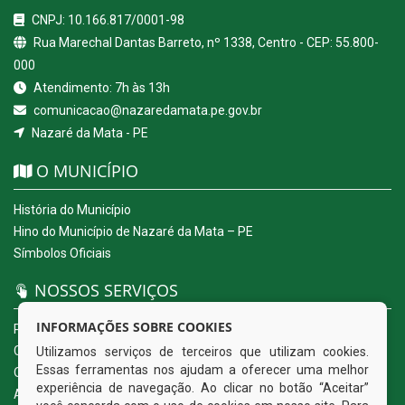
CNPJ: 10.166.817/0001-98
Rua Marechal Dantas Barreto, nº 1338, Centro - CEP: 55.800-
000
Atendimento: 7h às 13h
comunicacao@nazaredamata.pe.gov.br
Nazaré da Mata - PE
O MUNICÍPIO
História do Município
Hino do Município de Nazaré da Mata – PE
Símbolos Oficiais
NOSSOS SERVIÇOS
INFORMAÇÕES SOBRE COOKIES
Portal da Transparência
Carta de Serviços ao Usuário
Utilizamos serviços de terceiros que utilizam cookies.
Essas ferramentas nos ajudam a oferecer uma melhor
Ouvidoria Eletrônica
experiência de navegação. Ao clicar no botão “Aceitar”
Acesso a Informação (eSIC)