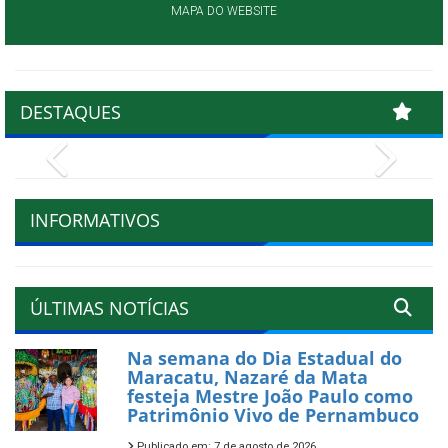
MAPA DO WEBSITE
DESTAQUES
Previous
Next
INFORMATIVOS
ÚLTIMAS NOTÍCIAS
Na semana do Dia Estadual do
Maracatu, Nazaré da Mata
festeja Mestre João Paulo como
Patrimônio Vivo de Pernambuco
Publicado em: 7 de agosto de 2026