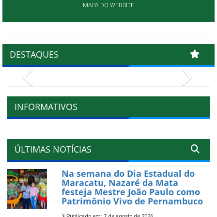
MAPA DO WEBSITE
DESTAQUES
Previous
Next
INFORMATIVOS
ÚLTIMAS NOTÍCIAS
Na semana do Dia Estadual do
Maracatu, Nazaré da Mata
festeja Mestre João Paulo como
Patrimônio Vivo de Pernambuco
Publicado em: 7 de agosto de 2026