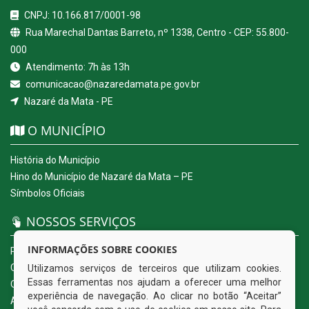
CNPJ: 10.166.817/0001-98
Rua Marechal Dantas Barreto, nº 1338, Centro - CEP: 55.800-
000
Atendimento: 7h às 13h
comunicacao@nazaredamata.pe.gov.br
Nazaré da Mata - PE
O MUNICÍPIO
História do Município
Hino do Município de Nazaré da Mata – PE
Símbolos Oficiais
NOSSOS SERVIÇOS
INFORMAÇÕES SOBRE COOKIES
Portal da Transparência
Carta de Serviços ao Usuário
Utilizamos serviços de terceiros que utilizam cookies.
Essas ferramentas nos ajudam a oferecer uma melhor
Ouvidoria Eletrônica
experiência de navegação. Ao clicar no botão “Aceitar”
Acesso a Informação (eSIC)