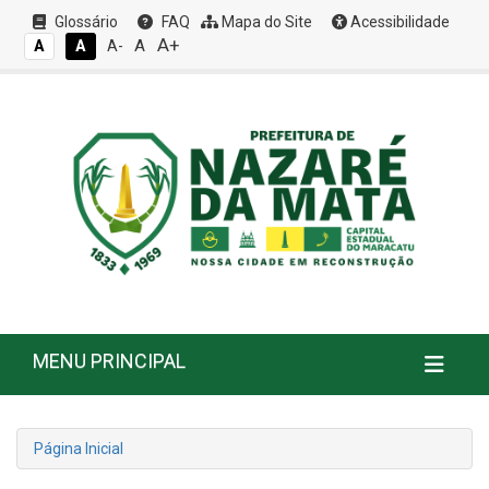
Glossário
FAQ
Mapa do Site
Acessibilidade
A+
A
A
A
A-
MENU PRINCIPAL
Página Inicial