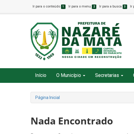
Ir para o conteúdo
Ir para o menu
Ir para a busca
Ir
1
2
3
Início
O Município
Secretarias
Página Inicial
Nada Encontrado