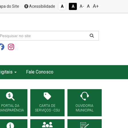
A+
A
pa do Site
Acessibilidade
A
A
A-
igitais
Fale Conosco
PORTAL DA
CARTA DE
OUVIDORIA
RANSPARÊNCIA
SERVIÇOS - CSU
MUNICIPAL