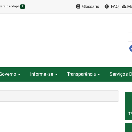
Glossário
FAQ
Ma
 para o rodapé
4
Governo
Informe-se
Transparência
Serviços D
T