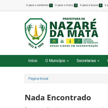
Ir para o conteúdo
Ir para o menu
Ir para a busca
Ir
1
2
3
Início
O Município
Secretarias
Página Inicial
Nada Encontrado