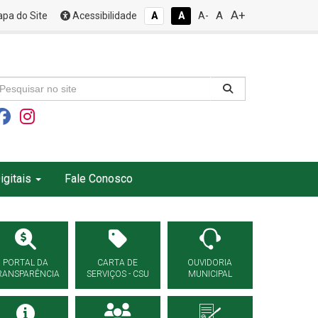
A+
A
pa do Site
Acessibilidade
A
A
A-
igitais
Fale Conosco
PORTAL DA
CARTA DE
OUVIDORIA
RANSPARÊNCIA
SERVIÇOS - CSU
MUNICIPAL