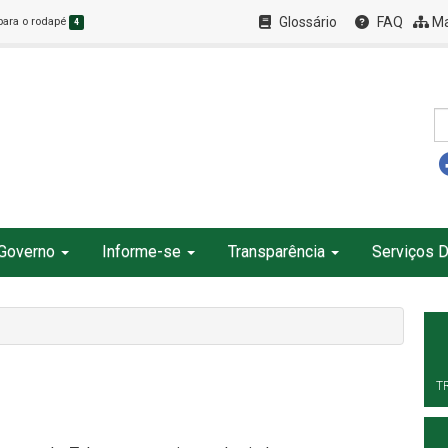
Glossário
FAQ
Ma
 para o rodapé
4
Governo
Informe-se
Transparência
Serviços D
T