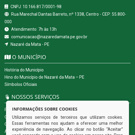
CNPJ: 10.166.817/0001-98
Rua Marechal Dantas Barreto, nº 1338, Centro - CEP: 55.800-
000
Atendimento: 7h às 13h
comunicacao@nazaredamata.pe.gov.br
Nazaré da Mata - PE
O MUNICÍPIO
História do Município
Hino do Município de Nazaré da Mata – PE
Símbolos Oficiais
NOSSOS SERVIÇOS
INFORMAÇÕES SOBRE COOKIES
Portal da Transparência
Carta de Serviços ao Usuário
Utilizamos serviços de terceiros que utilizam cookies.
Essas ferramentas nos ajudam a oferecer uma melhor
Ouvidoria Eletrônica
experiência de navegação. Ao clicar no botão “Aceitar”
Acesso a Informação (eSIC)