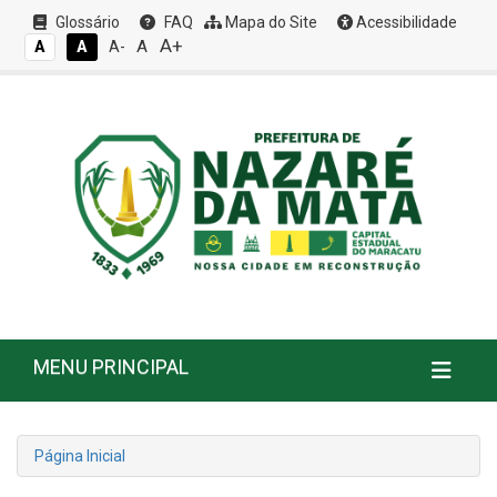
Glossário
FAQ
Mapa do Site
Acessibilidade
A+
A
A
A
A-
MENU PRINCIPAL
Página Inicial