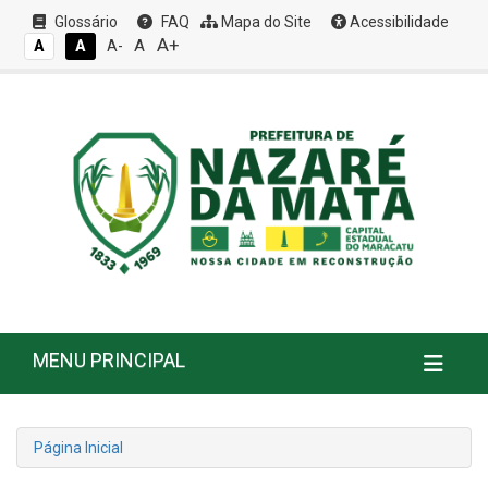
Glossário
FAQ
Mapa do Site
Acessibilidade
A+
A
A
A
A-
MENU PRINCIPAL
Página Inicial