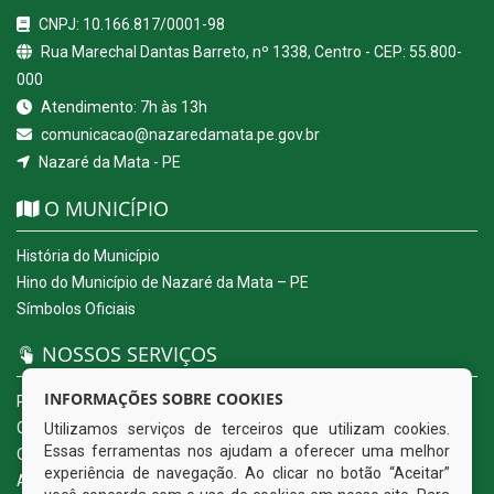
CNPJ: 10.166.817/0001-98
Rua Marechal Dantas Barreto, nº 1338, Centro - CEP: 55.800-
000
Atendimento: 7h às 13h
comunicacao@nazaredamata.pe.gov.br
Nazaré da Mata - PE
O MUNICÍPIO
História do Município
Hino do Município de Nazaré da Mata – PE
Símbolos Oficiais
NOSSOS SERVIÇOS
INFORMAÇÕES SOBRE COOKIES
Portal da Transparência
Carta de Serviços ao Usuário
Utilizamos serviços de terceiros que utilizam cookies.
Essas ferramentas nos ajudam a oferecer uma melhor
Ouvidoria Eletrônica
experiência de navegação. Ao clicar no botão “Aceitar”
Acesso a Informação (eSIC)