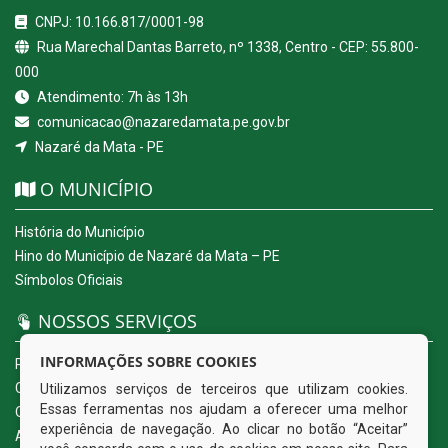
CNPJ: 10.166.817/0001-98
Rua Marechal Dantas Barreto, nº 1338, Centro - CEP: 55.800-
000
Atendimento: 7h às 13h
comunicacao@nazaredamata.pe.gov.br
Nazaré da Mata - PE
O MUNICÍPIO
História do Município
Hino do Município de Nazaré da Mata – PE
Símbolos Oficiais
NOSSOS SERVIÇOS
INFORMAÇÕES SOBRE COOKIES
Portal da Transparência
Carta de Serviços ao Usuário
Utilizamos serviços de terceiros que utilizam cookies.
Essas ferramentas nos ajudam a oferecer uma melhor
Ouvidoria Eletrônica
experiência de navegação. Ao clicar no botão “Aceitar”
Acesso a Informação (eSIC)