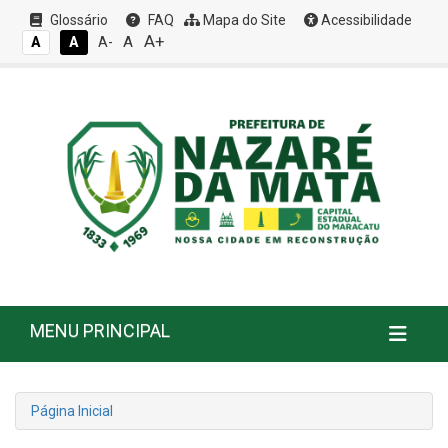
Glossário
FAQ
Mapa do Site
Acessibilidade
A+
A
A
A
A-
MENU PRINCIPAL
Página Inicial