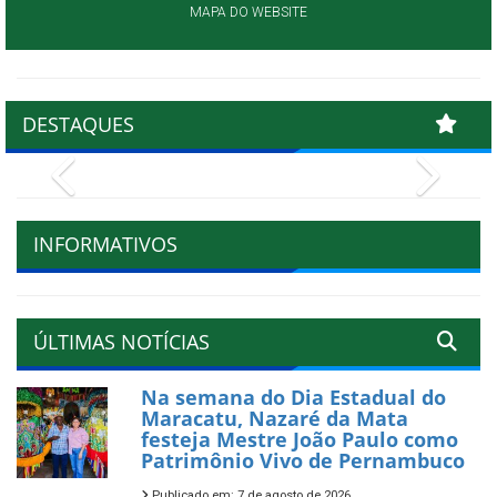
MAPA DO WEBSITE
DESTAQUES
Previous
Next
INFORMATIVOS
ÚLTIMAS NOTÍCIAS
Na semana do Dia Estadual do
Maracatu, Nazaré da Mata
festeja Mestre João Paulo como
Patrimônio Vivo de Pernambuco
Publicado em: 7 de agosto de 2026