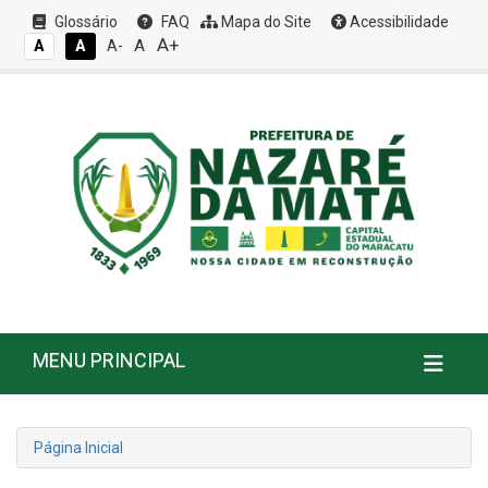
Glossário
FAQ
Mapa do Site
Acessibilidade
A+
A
A
A
A-
MENU PRINCIPAL
Página Inicial