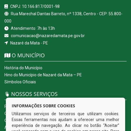
CNPJ: 10.166.817/0001-98
Rua Marechal Dantas Barreto, nº 1338, Centro - CEP: 55.800-
000
Atendimento: 7h às 13h
comunicacao@nazaredamata.pe.gov.br
Nazaré da Mata - PE
O MUNICÍPIO
História do Município
Hino do Município de Nazaré da Mata – PE
Símbolos Oficiais
NOSSOS SERVIÇOS
INFORMAÇÕES SOBRE COOKIES
Portal da Transparência
Carta de Serviços ao Usuário
Utilizamos serviços de terceiros que utilizam cookies.
Essas ferramentas nos ajudam a oferecer uma melhor
Ouvidoria Eletrônica
experiência de navegação. Ao clicar no botão “Aceitar”
Acesso a Informação (eSIC)