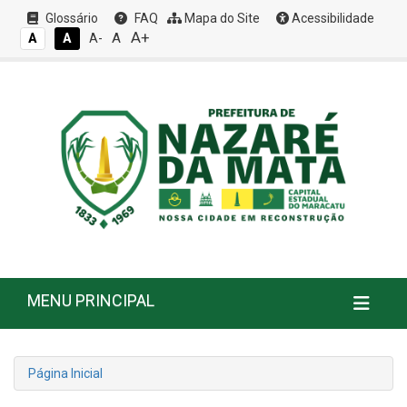
Glossário
FAQ
Mapa do Site
Acessibilidade
A+
A
A
A
A-
MENU PRINCIPAL
Página Inicial