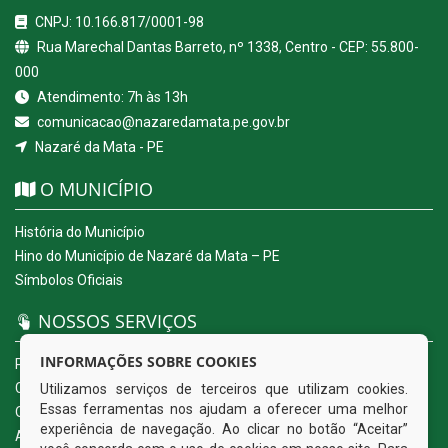
CNPJ: 10.166.817/0001-98
Rua Marechal Dantas Barreto, nº 1338, Centro - CEP: 55.800-
000
Atendimento: 7h às 13h
comunicacao@nazaredamata.pe.gov.br
Nazaré da Mata - PE
O MUNICÍPIO
História do Município
Hino do Município de Nazaré da Mata – PE
Símbolos Oficiais
NOSSOS SERVIÇOS
INFORMAÇÕES SOBRE COOKIES
Portal da Transparência
Carta de Serviços ao Usuário
Utilizamos serviços de terceiros que utilizam cookies.
Essas ferramentas nos ajudam a oferecer uma melhor
Ouvidoria Eletrônica
experiência de navegação. Ao clicar no botão “Aceitar”
Acesso a Informação (eSIC)