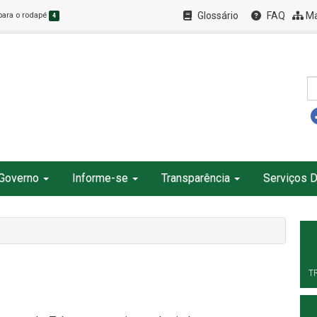
Glossário
FAQ
Ma
 para o rodapé
4
Governo
Informe-se
Transparência
Serviços D
T