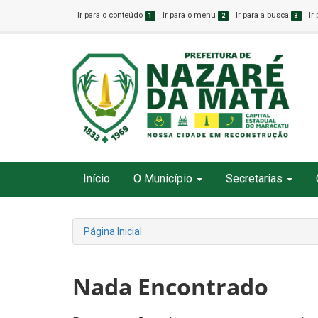
Ir para o conteúdo
Ir para o menu
Ir para a busca
Ir
1
2
3
Início
O Município
Secretarias
Página Inicial
Nada Encontrado