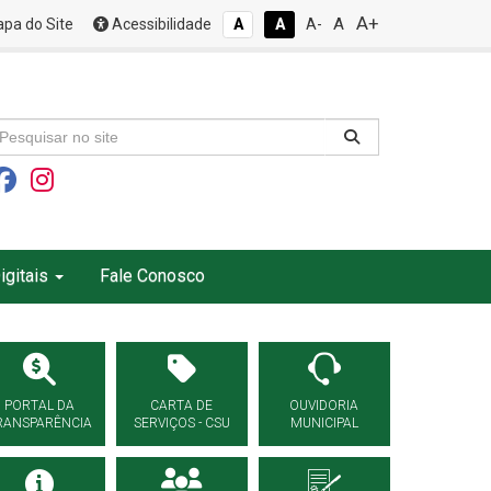
A+
A
pa do Site
Acessibilidade
A
A
A-
igitais
Fale Conosco
PORTAL DA
CARTA DE
OUVIDORIA
RANSPARÊNCIA
SERVIÇOS - CSU
MUNICIPAL