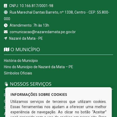
CNPJ: 10.166.817/0001-98
Rua Marechal Dantas Barreto, nº 1338, Centro - CEP: 55.800-
000
Atendimento: 7h às 13h
comunicacao@nazaredamata.pe.gov.br
Nazaré da Mata - PE
O MUNICÍPIO
História do Município
Hino do Município de Nazaré da Mata – PE
Símbolos Oficiais
NOSSOS SERVIÇOS
INFORMAÇÕES SOBRE COOKIES
Portal da Transparência
Carta de Serviços ao Usuário
Utilizamos serviços de terceiros que utilizam cookies.
Essas ferramentas nos ajudam a oferecer uma melhor
Ouvidoria Eletrônica
experiência de navegação. Ao clicar no botão “Aceitar”
Acesso a Informação (eSIC)