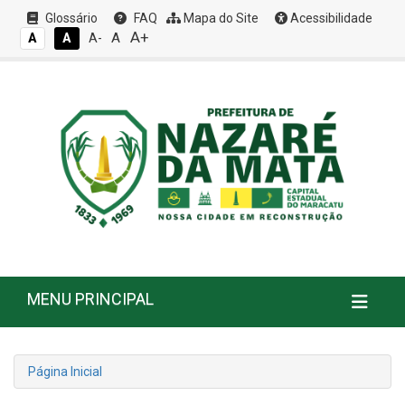
Glossário
FAQ
Mapa do Site
Acessibilidade
A+
A
A
A
A-
MENU PRINCIPAL
Página Inicial