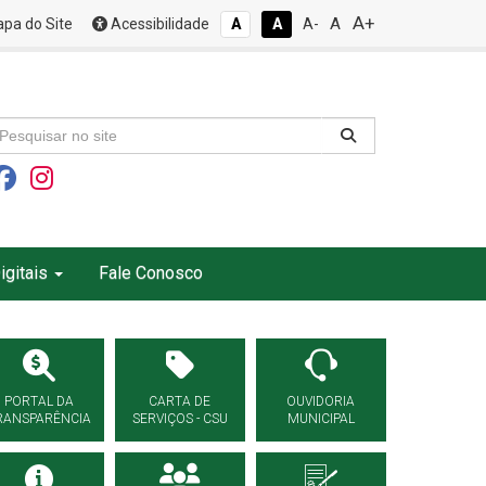
A+
A
pa do Site
Acessibilidade
A
A
A-
igitais
Fale Conosco
PORTAL DA
CARTA DE
OUVIDORIA
RANSPARÊNCIA
SERVIÇOS - CSU
MUNICIPAL