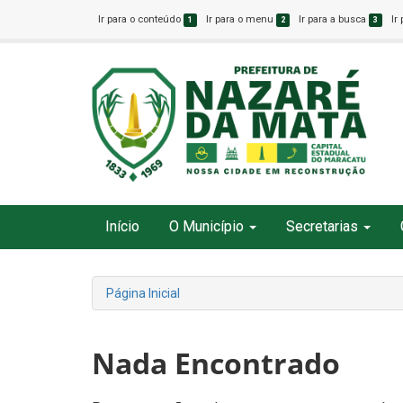
Ir para o conteúdo
Ir para o menu
Ir para a busca
Ir
1
2
3
Início
O Município
Secretarias
Página Inicial
Nada Encontrado