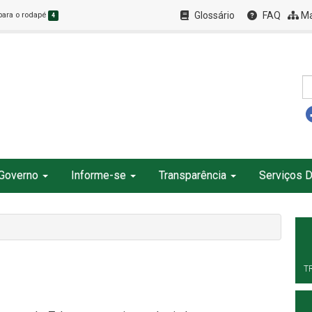
Glossário
FAQ
Ma
 para o rodapé
4
Governo
Informe-se
Transparência
Serviços D
T