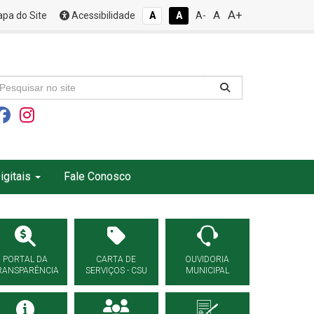
A+
A
pa do Site
Acessibilidade
A
A
A-
igitais
Fale Conosco
PORTAL DA
CARTA DE
OUVIDORIA
RANSPARÊNCIA
SERVIÇOS - CSU
MUNICIPAL