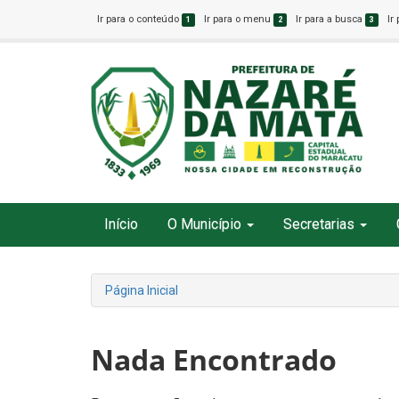
Ir para o conteúdo
Ir para o menu
Ir para a busca
Ir
1
2
3
Início
O Município
Secretarias
Página Inicial
Nada Encontrado