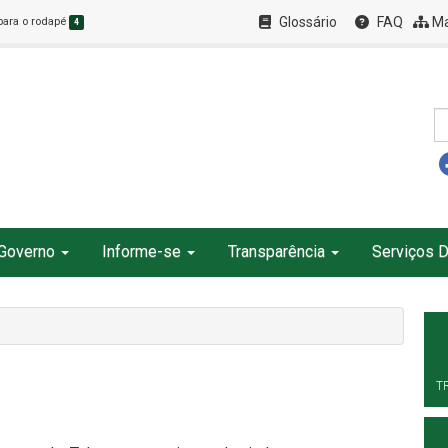
Glossário
FAQ
Ma
 para o rodapé
4
Governo
Informe-se
Transparência
Serviços D
T