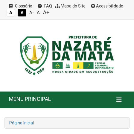
Glossário
FAQ
Mapa do Site
Acessibilidade
A+
A
A
A
A-
MENU PRINCIPAL
Página Inicial