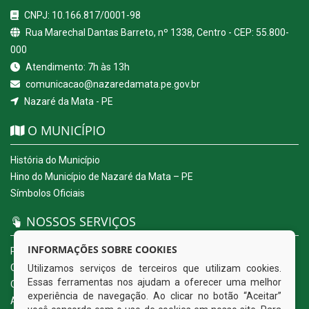
CNPJ: 10.166.817/0001-98
Rua Marechal Dantas Barreto, nº 1338, Centro - CEP: 55.800-
000
Atendimento: 7h às 13h
comunicacao@nazaredamata.pe.gov.br
Nazaré da Mata - PE
O MUNICÍPIO
História do Município
Hino do Município de Nazaré da Mata – PE
Símbolos Oficiais
NOSSOS SERVIÇOS
INFORMAÇÕES SOBRE COOKIES
Portal da Transparência
Carta de Serviços ao Usuário
Utilizamos serviços de terceiros que utilizam cookies.
Essas ferramentas nos ajudam a oferecer uma melhor
Ouvidoria Eletrônica
experiência de navegação. Ao clicar no botão “Aceitar”
Acesso a Informação (eSIC)