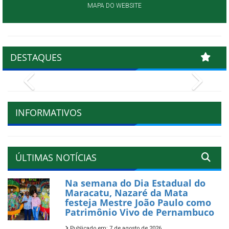
MAPA DO WEBSITE
DESTAQUES
Previous
Next
INFORMATIVOS
ÚLTIMAS NOTÍCIAS
Na semana do Dia Estadual do
Maracatu, Nazaré da Mata
festeja Mestre João Paulo como
Patrimônio Vivo de Pernambuco
Publicado em: 7 de agosto de 2026