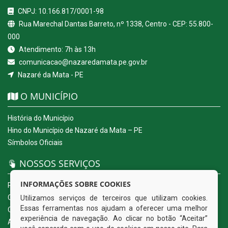
CNPJ: 10.166.817/0001-98
Rua Marechal Dantas Barreto, nº 1338, Centro - CEP: 55.800-
000
Atendimento: 7h às 13h
comunicacao@nazaredamata.pe.gov.br
Nazaré da Mata - PE
O MUNICÍPIO
História do Município
Hino do Município de Nazaré da Mata – PE
Símbolos Oficiais
NOSSOS SERVIÇOS
INFORMAÇÕES SOBRE COOKIES
Portal da Transparência
Carta de Serviços ao Usuário
Utilizamos serviços de terceiros que utilizam cookies.
Essas ferramentas nos ajudam a oferecer uma melhor
Ouvidoria Eletrônica
experiência de navegação. Ao clicar no botão “Aceitar”
Acesso a Informação (eSIC)