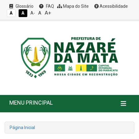
Glossário
FAQ
Mapa do Site
Acessibilidade
A+
A
A
A
A-
MENU PRINCIPAL
Página Inicial