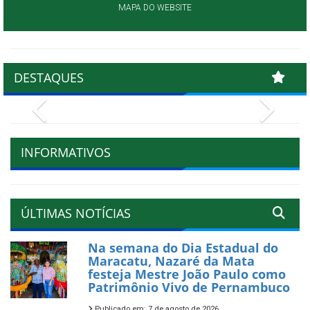
MAPA DO WEBSITE
DESTAQUES
Previous
Next
INFORMATIVOS
ÚLTIMAS NOTÍCIAS
Na semana do Dia Estadual do
Maracatu, Nazaré da Mata
festeja Mestre João Paulo como
Patrimônio Vivo de Pernambuco
Publicado em: 7 de agosto de 2026