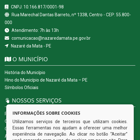
CNPJ: 10.166.817/0001-98
Rua Marechal Dantas Barreto, nº 1338, Centro - CEP: 55.800-
000
Atendimento: 7h às 13h
comunicacao@nazaredamata.pe.gov.br
Nazaré da Mata - PE
O MUNICÍPIO
História do Município
Hino do Município de Nazaré da Mata – PE
Símbolos Oficiais
NOSSOS SERVIÇOS
INFORMAÇÕES SOBRE COOKIES
Portal da Transparência
Carta de Serviços ao Usuário
Utilizamos serviços de terceiros que utilizam cookies.
Essas ferramentas nos ajudam a oferecer uma melhor
Ouvidoria Eletrônica
experiência de navegação. Ao clicar no botão “Aceitar”
Acesso a Informação (eSIC)