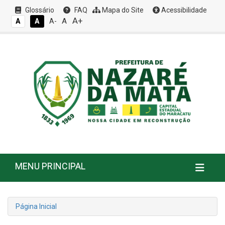
Glossário
FAQ
Mapa do Site
Acessibilidade
A+
A
A
A
A-
MENU PRINCIPAL
Página Inicial