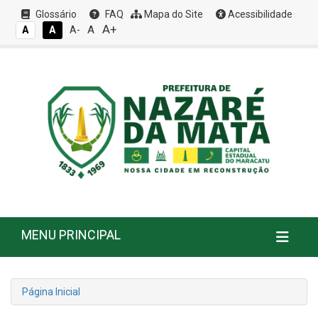
Glossário
FAQ
Mapa do Site
Acessibilidade
A+
A
A
A
A-
MENU PRINCIPAL
Página Inicial