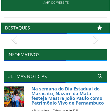
MAPA DO WEBSITE
DESTAQUES
Previous
Next
INFORMATIVOS
ÚLTIMAS NOTÍCIAS
Na semana do Dia Estadual do
Maracatu, Nazaré da Mata
festeja Mestre João Paulo como
Patrimônio Vivo de Pernambuco
Publicado em: 7 de agosto de 2026