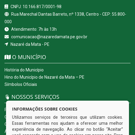
CNPJ: 10.166.817/0001-98
Rua Marechal Dantas Barreto, nº 1338, Centro - CEP: 55.800-
000
Atendimento: 7h às 13h
comunicacao@nazaredamata.pe.gov.br
Nazaré da Mata - PE
O MUNICÍPIO
História do Município
Hino do Município de Nazaré da Mata – PE
Símbolos Oficiais
NOSSOS SERVIÇOS
INFORMAÇÕES SOBRE COOKIES
Portal da Transparência
Carta de Serviços ao Usuário
Utilizamos serviços de terceiros que utilizam cookies.
Essas ferramentas nos ajudam a oferecer uma melhor
Ouvidoria Eletrônica
experiência de navegação. Ao clicar no botão “Aceitar”
Acesso a Informação (eSIC)