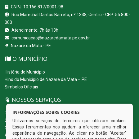
CNPJ: 10.166.817/0001-98
Rua Marechal Dantas Barreto, nº 1338, Centro - CEP: 55.800-
000
Atendimento: 7h às 13h
comunicacao@nazaredamata.pe.gov.br
Nazaré da Mata - PE
O MUNICÍPIO
História do Município
Hino do Município de Nazaré da Mata – PE
Símbolos Oficiais
NOSSOS SERVIÇOS
INFORMAÇÕES SOBRE COOKIES
Portal da Transparência
Carta de Serviços ao Usuário
Utilizamos serviços de terceiros que utilizam cookies.
Essas ferramentas nos ajudam a oferecer uma melhor
Ouvidoria Eletrônica
experiência de navegação. Ao clicar no botão “Aceitar”
Acesso a Informação (eSIC)