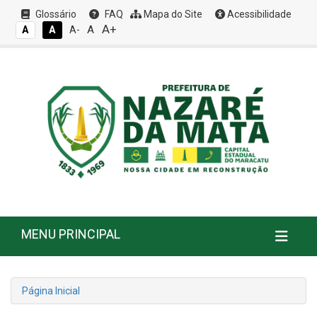
Glossário
FAQ
Mapa do Site
Acessibilidade
A+
A
A
A
A-
MENU PRINCIPAL
Página Inicial