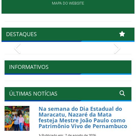
MAPA DO WEBSITE
DESTAQUES
Previous
Next
INFORMATIVOS
ÚLTIMAS NOTÍCIAS
Na semana do Dia Estadual do
Maracatu, Nazaré da Mata
festeja Mestre João Paulo como
Patrimônio Vivo de Pernambuco
Publicado em: 7 de agosto de 2026