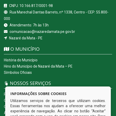
CNPJ: 10.166.817/0001-98
Rua Marechal Dantas Barreto, nº 1338, Centro - CEP: 55.800-
000
Atendimento: 7h às 13h
comunicacao@nazaredamata.pe.gov.br
Nazaré da Mata - PE
O MUNICÍPIO
História do Município
Hino do Município de Nazaré da Mata – PE
Símbolos Oficiais
NOSSOS SERVIÇOS
INFORMAÇÕES SOBRE COOKIES
Portal da Transparência
Carta de Serviços ao Usuário
Utilizamos serviços de terceiros que utilizam cookies.
Essas ferramentas nos ajudam a oferecer uma melhor
Ouvidoria Eletrônica
experiência de navegação. Ao clicar no botão “Aceitar”
Acesso a Informação (eSIC)