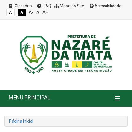
Glossário
FAQ
Mapa do Site
Acessibilidade
A+
A
A
A
A-
MENU PRINCIPAL
Página Inicial