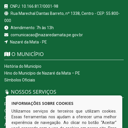
CNPJ: 10.166.817/0001-98
Rua Marechal Dantas Barreto, nº 1338, Centro - CEP: 55.800-
000
Atendimento: 7h às 13h
comunicacao@nazaredamata.pe.gov.br
Nazaré da Mata - PE
O MUNICÍPIO
História do Município
Hino do Município de Nazaré da Mata – PE
Símbolos Oficiais
NOSSOS SERVIÇOS
INFORMAÇÕES SOBRE COOKIES
Portal da Transparência
Carta de Serviços ao Usuário
Utilizamos serviços de terceiros que utilizam cookies.
Essas ferramentas nos ajudam a oferecer uma melhor
Ouvidoria Eletrônica
experiência de navegação. Ao clicar no botão “Aceitar”
Acesso a Informação (eSIC)