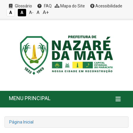
Glossário
FAQ
Mapa do Site
Acessibilidade
A+
A
A
A
A-
MENU PRINCIPAL
Página Inicial