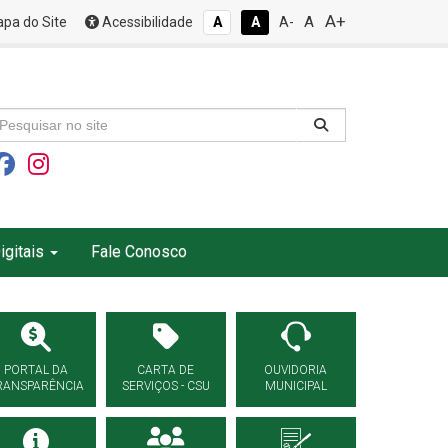
A+
A
pa do Site
Acessibilidade
A
A
A-
igitais
Fale Conosco
PORTAL DA
CARTA DE
OUVIDORIA
RANSPARÊNCIA
SERVIÇOS - CSU
MUNICIPAL