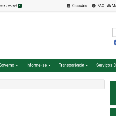
Glossário
FAQ
Ma
 para o rodapé
4
Governo
Informe-se
Transparência
Serviços D
T