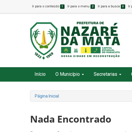
Ir para o conteúdo
Ir para o menu
Ir para a busca
Ir
1
2
3
Início
O Município
Secretarias
Página Inicial
Nada Encontrado