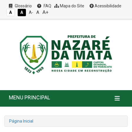
Glossário
FAQ
Mapa do Site
Acessibilidade
A+
A
A
A
A-
MENU PRINCIPAL
Página Inicial