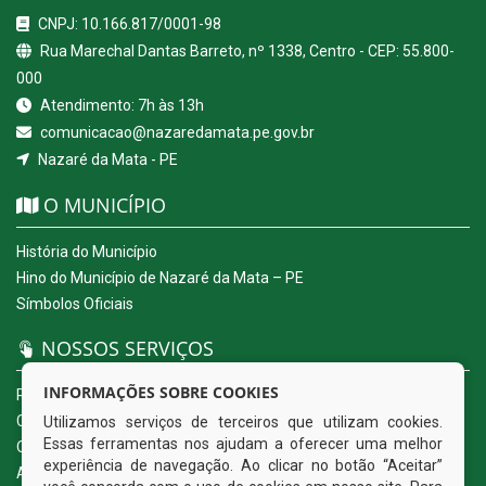
CNPJ: 10.166.817/0001-98
Rua Marechal Dantas Barreto, nº 1338, Centro - CEP: 55.800-
000
Atendimento: 7h às 13h
comunicacao@nazaredamata.pe.gov.br
Nazaré da Mata - PE
O MUNICÍPIO
História do Município
Hino do Município de Nazaré da Mata – PE
Símbolos Oficiais
NOSSOS SERVIÇOS
INFORMAÇÕES SOBRE COOKIES
Portal da Transparência
Carta de Serviços ao Usuário
Utilizamos serviços de terceiros que utilizam cookies.
Essas ferramentas nos ajudam a oferecer uma melhor
Ouvidoria Eletrônica
experiência de navegação. Ao clicar no botão “Aceitar”
Acesso a Informação (eSIC)