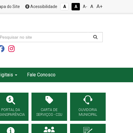
A+
A
pa do Site
Acessibilidade
A
A
A-
igitais
Fale Conosco
PORTAL DA
CARTA DE
OUVIDORIA
RANSPARÊNCIA
SERVIÇOS - CSU
MUNICIPAL