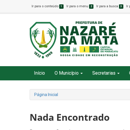
Ir para o conteúdo
Ir para o menu
Ir para a busca
Ir
1
2
3
Início
O Município
Secretarias
Página Inicial
Nada Encontrado