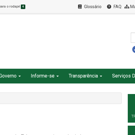
Glossário
FAQ
Ma
 para o rodapé
4
Governo
Informe-se
Transparência
Serviços D
T